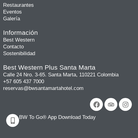
Restaurantes
Eventos
Galería
Información
Best Western
Contacto
Sostenibilidad
Best Western Plus Santa Marta
Calle 24 Nro. 3-65. Santa Marta, 110221 Colombia
+57 605 437 7000
reservas@bwsantamartahotel.com
Facebook
Tripadvi
Ins
BW To Go® App Download Today